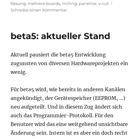
am
fräsung
,
mehrere boards
,
milling
,
panelize
,
v-cut
zu
Schreibe einen Kommentar
Panelizing
mit
Eagle
beta5: aktueller Stand
Aktuell pausiert die beta5 Entwicklung
zugunsten von diversen Hardwareprojekten ein
wenig.
Für beta5 wird, wie bereits in anderen Kanälen
angekündigt, der Gerätespeicher (EEPROM, …)
neu aufgeteilt. Und in diesem Zug ändert sich
auch das Programmier-Protokoll. Für den
Benutzer wird das eine weitgehend unsichtbare
Änderung sein. Intern ist es aber ein doch recht