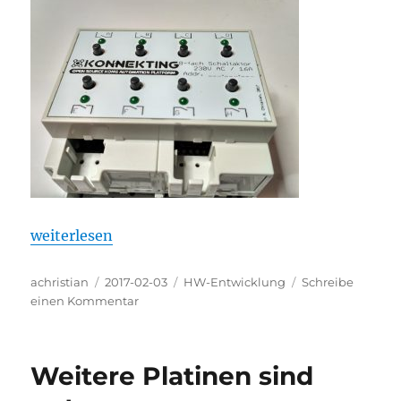
„Ein erster Ausblick“
weiterlesen
Autor
Veröffentlicht
Kategorien
achristian
2017-02-03
HW-Entwicklung
Schreibe
am
zu
einen Kommentar
Ein
erster
Ausblick
Weitere Platinen sind