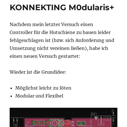
der
KONNEKTING M0dularis+
Wahl:
SAMD21,
32U4
Nachdem mein letzter Versuch einen
oder
doch
Controller für die Hutschiene zu bauen leider
ESP8266
fehlgeschlagen ist (bzw. sich Anforderung und
Umsetzung nicht vereinen ließen), habe ich
einen neuen Versuch gestartet:
Wieder ist die Grundidee:
Möglichst leicht zu löten
Modular und Flexibel