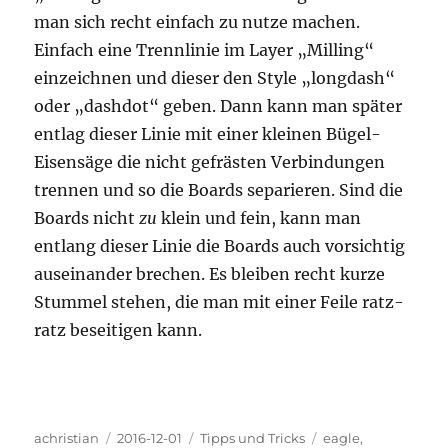
man sich recht einfach zu nutze machen.
Einfach eine Trennlinie im Layer „Milling“
einzeichnen und dieser den Style „longdash“
oder „dashdot“ geben. Dann kann man später
entlag dieser Linie mit einer kleinen Bügel-
Eisensäge die nicht gefrästen Verbindungen
trennen und so die Boards separieren. Sind die
Boards nicht
zu
klein und fein, kann man
entlang dieser Linie die Boards auch vorsichtig
auseinander brechen. Es bleiben recht kurze
Stummel stehen, die man mit einer Feile ratz-
ratz beseitigen kann.
Autor
Veröffentlicht
Kategorien
Schlagwörter
achristian
2016-12-01
Tipps und Tricks
eagle
,