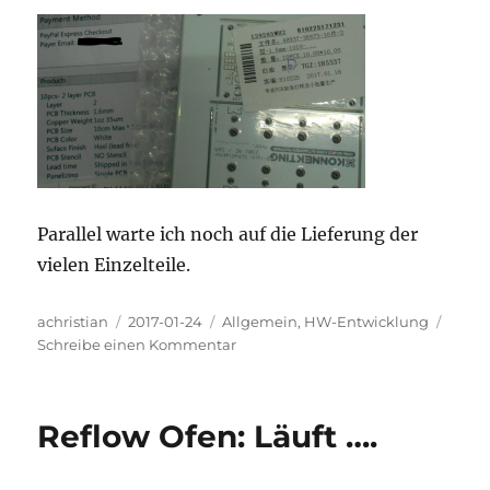
Parallel warte ich noch auf die Lieferung der
vielen Einzelteile.
Autor
Veröffentlicht
Kategorien
achristian
2017-01-24
Allgemein
,
HW-Entwicklung
am
zu
Schreibe einen Kommentar
Weitere
Platinen
sind
Reflow Ofen: Läuft ….
unterwegs
…