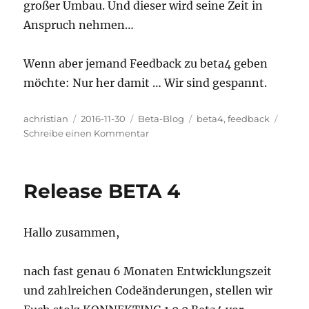
großer Umbau. Und dieser wird seine Zeit in
Anspruch nehmen…
Wenn aber jemand Feedback zu beta4 geben
möchte: Nur her damit … Wir sind gespannt.
Autor
Veröffentlicht
Kategorien
Schlagwörter
achristian
2016-11-30
Beta-Blog
beta4
,
feedback
am
zu
Schreibe einen Kommentar
beta5:
aktueller
Stand
Release BETA 4
Hallo zusammen,
nach fast genau 6 Monaten Entwicklungszeit
und zahlreichen Codeänderungen, stellen wir