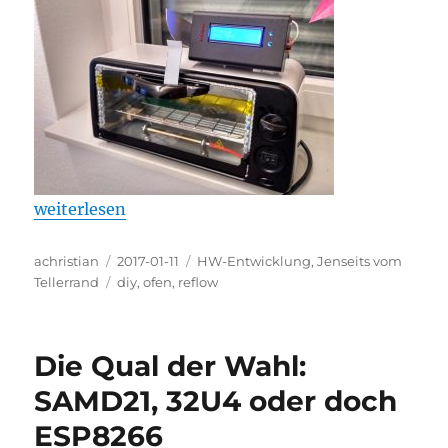
„Reflow Ofen: Läuft ….“
weiterlesen
Autor
Veröffentlicht
Kategorien
achristian
2017-01-11
HW-Entwicklung
,
Jenseits vom
am
Schlagwörter
Tellerrand
diy
,
ofen
,
reflow
Die Qual der Wahl:
SAMD21, 32U4 oder doch
ESP8266