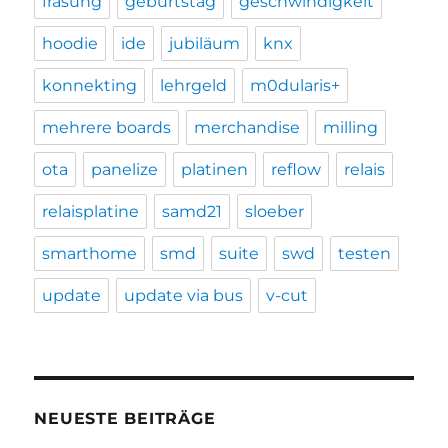
fräsung
geburtstag
geschwindigkeit
hoodie
ide
jubiläum
knx
konnekting
lehrgeld
m0dularis+
mehrere boards
merchandise
milling
ota
panelize
platinen
reflow
relais
relaisplatine
samd21
sloeber
smarthome
smd
suite
swd
testen
update
update via bus
v-cut
NEUESTE BEITRÄGE