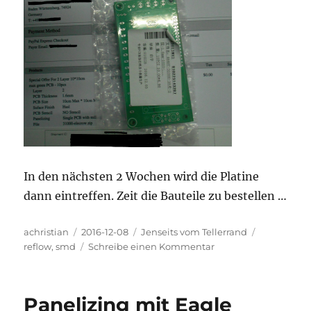
In den nächsten 2 Wochen wird die Platine
dann eintreffen. Zeit die Bauteile zu bestellen …
Autor
Veröffentlicht
Kategorien
Schlagwört
achristian
2016-12-08
Jenseits vom Tellerrand
am
zu
reflow
,
smd
Schreibe einen Kommentar
Auf
dem
Weg
Panelizing mit Eagle
zum