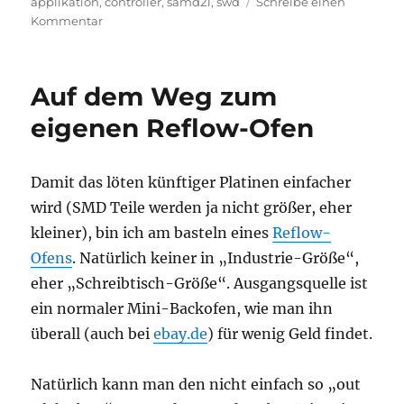
am
applikation
,
controller
,
samd21
,
swd
Schreibe einen
zu
Kommentar
KONNEKTING
M0dularis+
Auf dem Weg zum
eigenen Reflow-Ofen
Damit das löten künftiger Platinen einfacher
wird (SMD Teile werden ja nicht größer, eher
kleiner), bin ich am basteln eines
Reflow-
Ofens
. Natürlich keiner in „Industrie-Größe“,
eher „Schreibtisch-Größe“. Ausgangsquelle ist
ein normaler Mini-Backofen, wie man ihn
überall (auch bei
ebay.de
) für wenig Geld findet.
Natürlich kann man den nicht einfach so „out