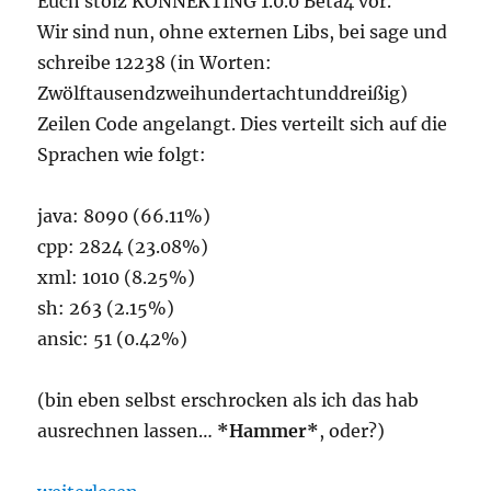
Euch stolz KONNEKTING 1.0.0 Beta4 vor.
Wir sind nun, ohne externen Libs, bei sage und
schreibe 12238 (in Worten:
Zwölftausendzweihundertachtunddreißig)
Zeilen Code angelangt. Dies verteilt sich auf die
Sprachen wie folgt:
java: 8090 (66.11%)
cpp: 2824 (23.08%)
xml: 1010 (8.25%)
sh: 263 (2.15%)
ansic: 51 (0.42%)
(bin eben selbst erschrocken als ich das hab
ausrechnen lassen…
*Hammer*
, oder?)
„Release BETA 4 “