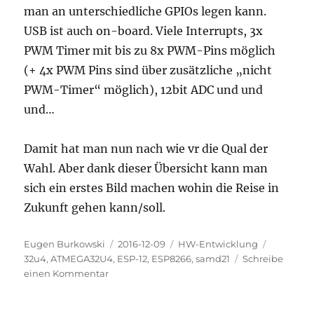
man an unterschiedliche GPIOs legen kann.
USB ist auch on-board. Viele Interrupts, 3x
PWM Timer mit bis zu 8x PWM-Pins möglich
(+ 4x PWM Pins sind über zusätzliche „nicht
PWM-Timer“ möglich), 12bit ADC und und
und…
Damit hat man nun nach wie vr die Qual der
Wahl. Aber dank dieser Übersicht kann man
sich ein erstes Bild machen wohin die Reise in
Zukunft gehen kann/soll.
Autor
Veröffentlicht
Kategorien
Schlagwö
Eugen Burkowski
2016-12-09
HW-Entwicklung
am
32u4
,
ATMEGA32U4
,
ESP-12
,
ESP8266
,
samd21
Schreibe
zu
einen Kommentar
Die
Qual