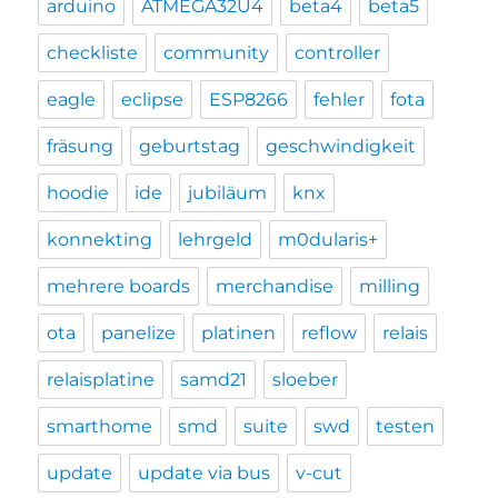
arduino
ATMEGA32U4
beta4
beta5
checkliste
community
controller
eagle
eclipse
ESP8266
fehler
fota
fräsung
geburtstag
geschwindigkeit
hoodie
ide
jubiläum
knx
konnekting
lehrgeld
m0dularis+
mehrere boards
merchandise
milling
ota
panelize
platinen
reflow
relais
relaisplatine
samd21
sloeber
smarthome
smd
suite
swd
testen
update
update via bus
v-cut