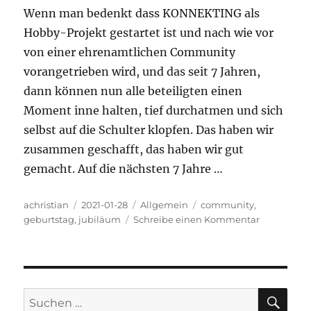
Wenn man bedenkt dass KONNEKTING als
Hobby-Projekt gestartet ist und nach wie vor
von einer ehrenamtlichen Community
vorangetrieben wird, und das seit 7 Jahren,
dann können nun alle beteiligten einen
Moment inne halten, tief durchatmen und sich
selbst auf die Schulter klopfen. Das haben wir
zusammen geschafft, das haben wir gut
gemacht. Auf die nächsten 7 Jahre …
Autor
Veröffentlicht
Kategorien
Schlagwörter
achristian
2021-01-28
Allgemein
community
,
am
zu
geburtstag
,
jubiläum
Schreibe einen Kommentar
7.
Geburtstag
SU
Suchen