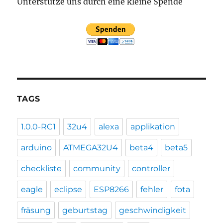
Unterstütze uns durch eine kleine Spende
TAGS
1.0.0-RC1
32u4
alexa
applikation
arduino
ATMEGA32U4
beta4
beta5
checkliste
community
controller
eagle
eclipse
ESP8266
fehler
fota
fräsung
geburtstag
geschwindigkeit