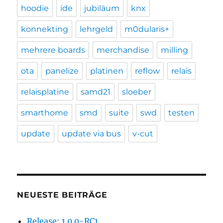
hoodie
ide
jubiläum
knx
konnekting
lehrgeld
m0dularis+
mehrere boards
merchandise
milling
ota
panelize
platinen
reflow
relais
relaisplatine
samd21
sloeber
smarthome
smd
suite
swd
testen
update
update via bus
v-cut
NEUESTE BEITRÄGE
Release: 1.0.0-RC1