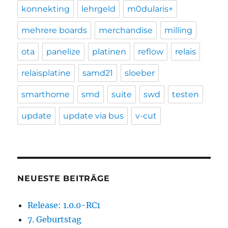
konnekting
lehrgeld
m0dularis+
mehrere boards
merchandise
milling
ota
panelize
platinen
reflow
relais
relaisplatine
samd21
sloeber
smarthome
smd
suite
swd
testen
update
update via bus
v-cut
NEUESTE BEITRÄGE
Release: 1.0.0-RC1
7. Geburtstag