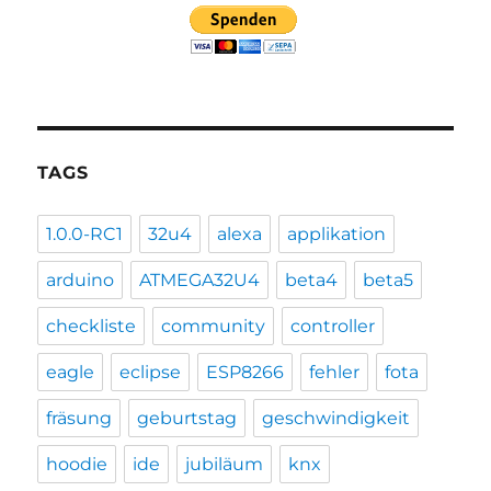
TAGS
1.0.0-RC1
32u4
alexa
applikation
arduino
ATMEGA32U4
beta4
beta5
checkliste
community
controller
eagle
eclipse
ESP8266
fehler
fota
fräsung
geburtstag
geschwindigkeit
hoodie
ide
jubiläum
knx