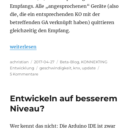
Empfangs. Alle „angesprochenen“ Geräte (also
die, die ein entsprechenden KO mit der
betreffenden GA verknüpft haben) quittieren
gleichzeitig den Empfang.
„Wie schnell ist der KNX Bus?“
weiterlesen
Autor
Veröffentlicht
Kategorien
achristian
2017-04-27
Beta-Blog
,
KONNEKTING
am
Schlagwörter
Entwicklung
geschwindigkeit
,
knx
,
update
zu
5 Kommentare
Wie
schnell
ist
Entwickeln auf besserem
der
KNX
Niveau?
Bus?
Wer kennt das nicht: Die Arduino IDE ist zwar