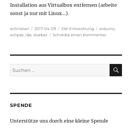
Installation aus Virtualbox entfernen (arbeite
sonst ja nur mit Linux…).
Autor
Veröffentlicht
Kategorien
Schlagwörter
achristian
2017-04-09
SW-Entwicklung
arduino
,
am
zu
eclipse
,
ide
,
sloeber
Schreibe einen Kommentar
Entwickeln
auf
besserem
Niveau?
SU
Suchen
nach:
SPENDE
Unterstütze uns durch eine kleine Spende