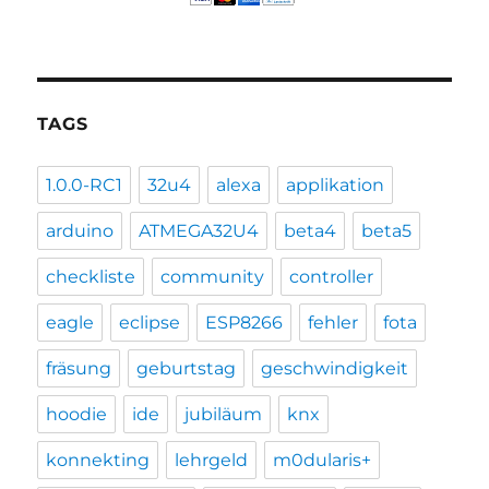
TAGS
1.0.0-RC1
32u4
alexa
applikation
arduino
ATMEGA32U4
beta4
beta5
checkliste
community
controller
eagle
eclipse
ESP8266
fehler
fota
fräsung
geburtstag
geschwindigkeit
hoodie
ide
jubiläum
knx
konnekting
lehrgeld
m0dularis+