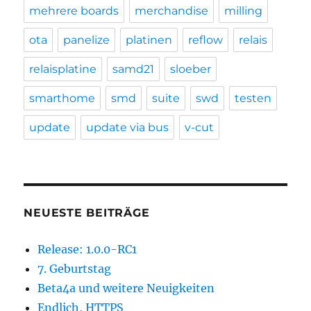
mehrere boards
merchandise
milling
ota
panelize
platinen
reflow
relais
relaisplatine
samd21
sloeber
smarthome
smd
suite
swd
testen
update
update via bus
v-cut
NEUESTE BEITRÄGE
Release: 1.0.0-RC1
7. Geburtstag
Beta4a und weitere Neuigkeiten
Endlich, HTTPS