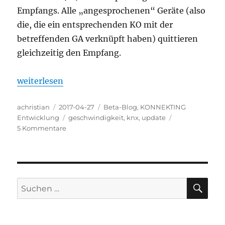
Empfangs. Alle „angesprochenen“ Geräte (also
die, die ein entsprechenden KO mit der
betreffenden GA verknüpft haben) quittieren
gleichzeitig den Empfang.
„Wie schnell ist der KNX Bus?“
weiterlesen
Autor
Veröffentlicht
Kategorien
achristian
2017-04-27
Beta-Blog
,
KONNEKTING
am
Schlagwörter
Entwicklung
geschwindigkeit
,
knx
,
update
zu
5 Kommentare
Wie
schnell
ist
der
KNX
SU
Suchen
Bus?
nach: