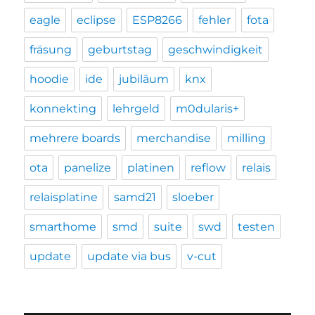
eagle
eclipse
ESP8266
fehler
fota
fräsung
geburtstag
geschwindigkeit
hoodie
ide
jubiläum
knx
konnekting
lehrgeld
m0dularis+
mehrere boards
merchandise
milling
ota
panelize
platinen
reflow
relais
relaisplatine
samd21
sloeber
smarthome
smd
suite
swd
testen
update
update via bus
v-cut