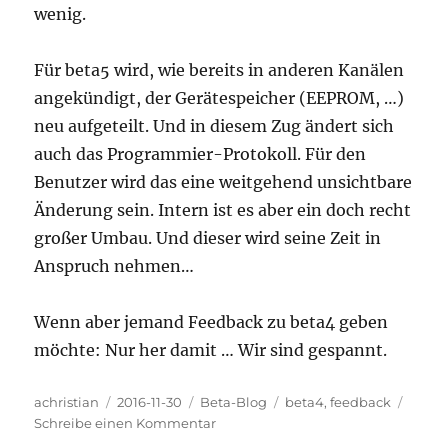
wenig.
Für beta5 wird, wie bereits in anderen Kanälen
angekündigt, der Gerätespeicher (EEPROM, …)
neu aufgeteilt. Und in diesem Zug ändert sich
auch das Programmier-Protokoll. Für den
Benutzer wird das eine weitgehend unsichtbare
Änderung sein. Intern ist es aber ein doch recht
großer Umbau. Und dieser wird seine Zeit in
Anspruch nehmen…
Wenn aber jemand Feedback zu beta4 geben
möchte: Nur her damit … Wir sind gespannt.
Autor
Veröffentlicht
Kategorien
Schlagwörter
achristian
2016-11-30
Beta-Blog
beta4
,
feedback
am
zu
Schreibe einen Kommentar
beta5: