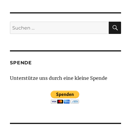
aktueller
Stand
SU
Suchen
nach:
SPENDE
Unterstütze uns durch eine kleine Spende