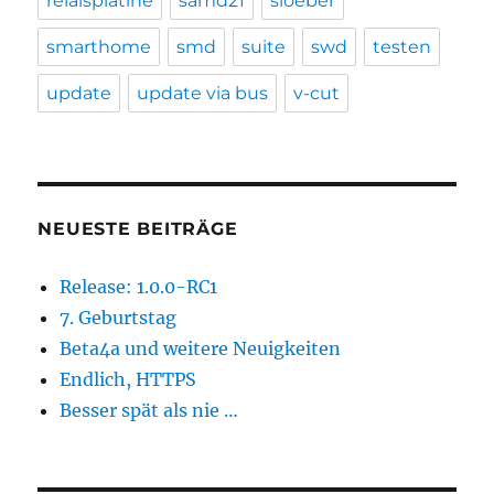
relaisplatine
samd21
sloeber
smarthome
smd
suite
swd
testen
update
update via bus
v-cut
NEUESTE BEITRÄGE
Release: 1.0.0-RC1
7. Geburtstag
Beta4a und weitere Neuigkeiten
Endlich, HTTPS
Besser spät als nie …