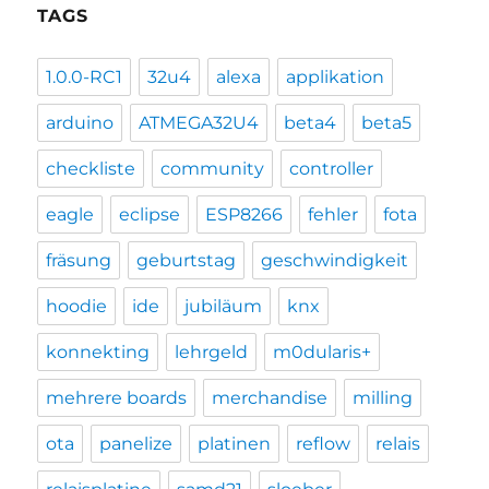
TAGS
1.0.0-RC1
32u4
alexa
applikation
arduino
ATMEGA32U4
beta4
beta5
checkliste
community
controller
eagle
eclipse
ESP8266
fehler
fota
fräsung
geburtstag
geschwindigkeit
hoodie
ide
jubiläum
knx
konnekting
lehrgeld
m0dularis+
mehrere boards
merchandise
milling
ota
panelize
platinen
reflow
relais