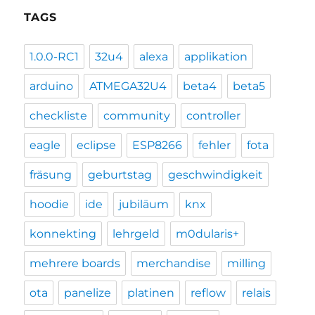
TAGS
1.0.0-RC1
32u4
alexa
applikation
arduino
ATMEGA32U4
beta4
beta5
checkliste
community
controller
eagle
eclipse
ESP8266
fehler
fota
fräsung
geburtstag
geschwindigkeit
hoodie
ide
jubiläum
knx
konnekting
lehrgeld
m0dularis+
mehrere boards
merchandise
milling
ota
panelize
platinen
reflow
relais