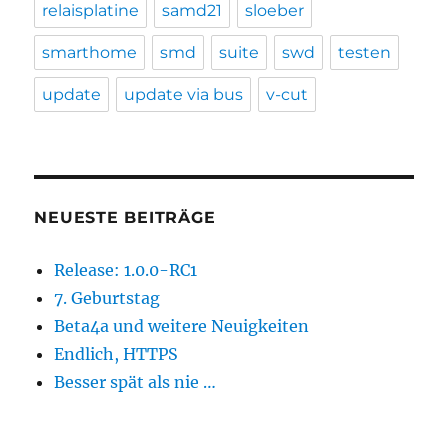
relaisplatine
samd21
sloeber
smarthome
smd
suite
swd
testen
update
update via bus
v-cut
NEUESTE BEITRÄGE
Release: 1.0.0-RC1
7. Geburtstag
Beta4a und weitere Neuigkeiten
Endlich, HTTPS
Besser spät als nie …