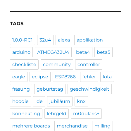
TAGS
1.0.0-RC1
32u4
alexa
applikation
arduino
ATMEGA32U4
beta4
beta5
checkliste
community
controller
eagle
eclipse
ESP8266
fehler
fota
fräsung
geburtstag
geschwindigkeit
hoodie
ide
jubiläum
knx
konnekting
lehrgeld
m0dularis+
mehrere boards
merchandise
milling