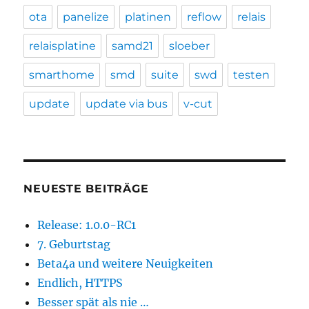
ota
panelize
platinen
reflow
relais
relaisplatine
samd21
sloeber
smarthome
smd
suite
swd
testen
update
update via bus
v-cut
NEUESTE BEITRÄGE
Release: 1.0.0-RC1
7. Geburtstag
Beta4a und weitere Neuigkeiten
Endlich, HTTPS
Besser spät als nie …