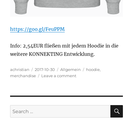
https://goo.gl/FeuPPM
Info: 2,54EUR fließen mit jedem Hoodie in die
weitere KONNEKTING Entwicklung.
Author
Posted
Categories
Tags
achristian
2017-10-30
Allgemein
hoodie
,
on
on
merchandise
Leave a comment
Es
wird
kälter
SE
Search
for: