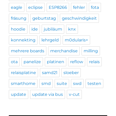
eagle
eclipse
ESP8266
fehler
fota
fräsung
geburtstag
geschwindigkeit
hoodie
ide
jubiläum
knx
konnekting
lehrgeld
m0dularis+
mehrere boards
merchandise
milling
ota
panelize
platinen
reflow
relais
relaisplatine
samd21
sloeber
smarthome
smd
suite
swd
testen
update
update via bus
v-cut