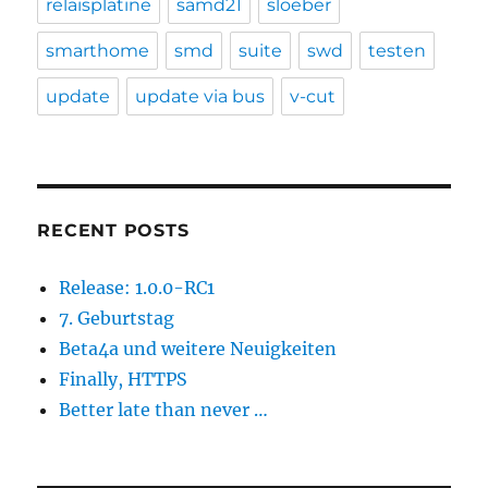
relaisplatine
samd21
sloeber
smarthome
smd
suite
swd
testen
update
update via bus
v-cut
RECENT POSTS
Release: 1.0.0-RC1
7. Geburtstag
Beta4a und weitere Neuigkeiten
Finally, HTTPS
Better late than never …