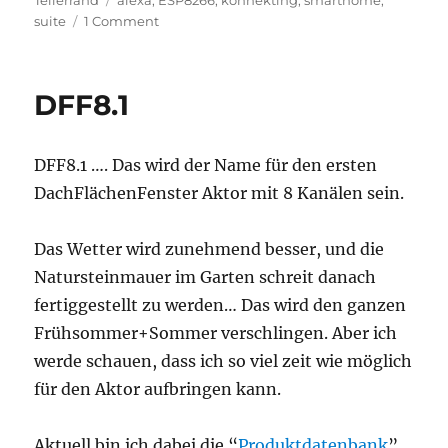
Tellerrand
alexa
,
ESP8266
,
konnekting
,
smarthome
,
on
suite
1 Comment
Alexa,
schalte
KONNEKTING
DFF8.1
ein
DFF8.1 …. Das wird der Name für den ersten
DachFlächenFenster Aktor mit 8 Kanälen sein.
Das Wetter wird zunehmend besser, und die
Natursteinmauer im Garten schreit danach
fertiggestellt zu werden… Das wird den ganzen
Frühsommer+Sommer verschlingen. Aber ich
werde schauen, dass ich so viel zeit wie möglich
für den Aktor aufbringen kann.
Aktuell bin ich dabei die “
Produktdatenbank
”