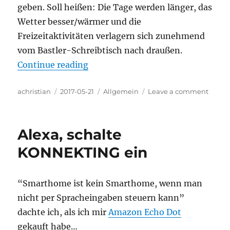
geben. Soll heißen: Die Tage werden länger, das
Wetter besser/wärmer und die
Freizeitaktivitäten verlagern sich zunehmend
vom Bastler-Schreibtisch nach draußen.
“Sommerloch 2017”
Continue reading
Author
Posted
Categories
on
achristian
2017-05-21
Allgemein
Leave a comment
on
Somme
2017
Alexa, schalte
KONNEKTING ein
“Smarthome ist kein Smarthome, wenn man
nicht per Spracheingaben steuern kann”
dachte ich, als ich mir
Amazon Echo Dot
gekauft habe…