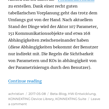
zu erstellen. Dank einer recht guten
tabellarischen Vorplanung geht das trotz dem
Umfangs gut von der Hand. Nach aktuellem
Stand der Dinge wird der Aktor 107 Parameter,
151 Kommunikationsobjekte und etwa 168
Abhängigkeiten zwischeneinander haben
(diese Abhängigkeiten bekommt der Benutzer
nur indirekt mit. Die Regeln die Sichtbarkeit
von Parametern und KOs in abhängigkeit von
der Parametrisierugn durch den Benutzer).
“DFF8.1”
Continue reading
Author
Posted
Categories
achristian
2017-05-08
Beta-Blog
,
HW-Entwicklung
,
on
KONNEKTING Device Library
,
KONNEKTING Suite
Leave
on
a comment
DFF8.1