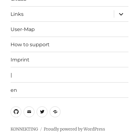
expand
Links
child
menu
User-Map
How to support
Imprint
|
en
Github
Email
Twitter
en
KONNEKTING
Proudly powered by WordPress