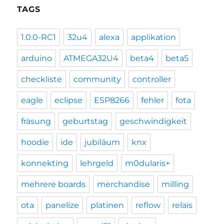
TAGS
1.0.0-RC1
32u4
alexa
applikation
arduino
ATMEGA32U4
beta4
beta5
checkliste
community
controller
eagle
eclipse
ESP8266
fehler
fota
fräsung
geburtstag
geschwindigkeit
hoodie
ide
jubiläum
knx
konnekting
lehrgeld
m0dularis+
mehrere boards
merchandise
milling
ota
panelize
platinen
reflow
relais