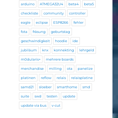
arduino
ATMEGA32U4
beta4
beta5
checkliste
community
controller
eagle
eclipse
ESP8266
fehler
fota
fräsung
geburtstag
geschwindigkeit
hoodie
ide
jubiläum
knx
konnekting
lehrgeld
m0dularis+
mehrere boards
merchandise
milling
ota
panelize
platinen
reflow
relais
relaisplatine
samd21
sloeber
smarthome
smd
suite
swd
testen
update
update via bus
v-cut