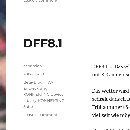
on
Leave a comment
Beta4a
und
weitere
Neuigkeiten
DFF8.1
Author
achristian
DFF8.1 …. Das w
Posted
2017-05-08
mit 8 Kanälen se
on
Categories
Beta-Blog
,
HW-
Entwicklung
,
Das Wetter wird
KONNEKTING Device
schreit danach 
Library
,
KONNEKTING
Suite
Frühsommer+Somm
on
Leave a comment
viel zeit wie mö
DFF8.1