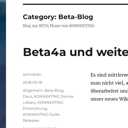
Category:
Beta-Blog
Blog zur BETA Phase von KONNEKTING
Beta4a und weite
Author
achristian
Es sind mittler
Posted
2018-05-16
man nicht viel, 
on
Categories
Allgemein
,
Beta-Blog
,
überarbeitet und
Docs
,
KONNEKTING Device
unser neues Wik
Library
,
KONNEKTING
Entwicklung
,
KONNEKTING Suite
,
Releases