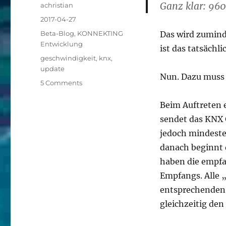
Ganz klar: 96
Author
achristian
Posted
2017-04-27
on
Categories
Beta-Blog
,
KONNEKTING
Das wird zumind
Entwicklung
ist das tatsächli
Tags
geschwindigkeit
,
knx
,
update
Nun. Dazu muss 
on
5 Comments
Wie
schnell
Beim Auftreten 
ist
sendet das KNX 
der
jedoch mindesten
KNX
Bus?
danach beginnt 
haben die empfa
Empfangs. Alle „
entsprechenden 
gleichzeitig de