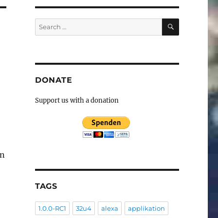
SEARCH
Search
for:
DONATE
Support us with a donation
in
igkeiten”
TAGS
1.0.0-RC1
32u4
alexa
applikation