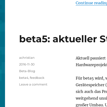
Continue readin
beta5: aktueller 
Author
achristian
Aktuell pausier
Posted
2016-11-30
Hardwareprojekt
on
Categories
Beta-Blog
Tags
beta4
,
feedback
Für beta5 wird, 
on
Leave a comment
Gerätespeicher 
beta5:
sich auch das P
aktueller
weitgehend unsic
Stand
großer Umbau. U