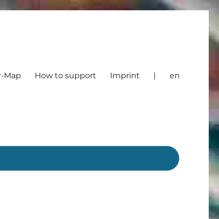
r-Map
How to support
Imprint
|
en