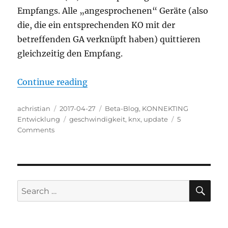
Empfangs. Alle „angesprochenen“ Geräte (also
die, die ein entsprechenden KO mit der
betreffenden GA verknüpft haben) quittieren
gleichzeitig den Empfang.
“Wie schnell ist der KNX Bus?”
Continue reading
Author
Posted
Categories
achristian
2017-04-27
Beta-Blog
,
KONNEKTING
on
Tags
Entwicklung
geschwindigkeit
,
knx
,
update
5
on
Comments
Wie
schnell
ist
der
KNX
SE
Search
Bus?
for: