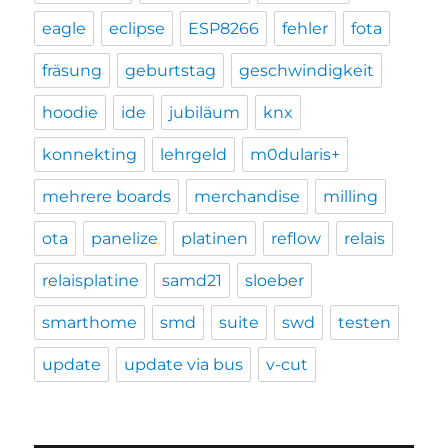
eagle
eclipse
ESP8266
fehler
fota
fräsung
geburtstag
geschwindigkeit
hoodie
ide
jubiläum
knx
konnekting
lehrgeld
m0dularis+
mehrere boards
merchandise
milling
ota
panelize
platinen
reflow
relais
relaisplatine
samd21
sloeber
smarthome
smd
suite
swd
testen
update
update via bus
v-cut